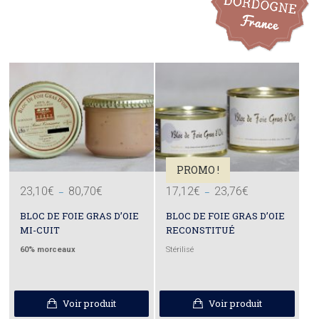
PROMO !
Plage
Plage
23,10
€
80,70
€
17,12
€
23,76
€
–
–
de
de
prix :
prix :
23,10€
17,12€
BLOC DE FOIE GRAS D’OIE
BLOC DE FOIE GRAS D’OIE
à
à
80,70€
23,76€
MI-CUIT
RECONSTITUÉ
60% morceaux
Stérilisé
Voir produit
Voir produit