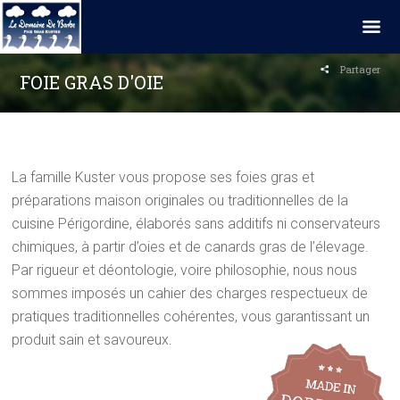
Partager
FOIE GRAS D'OIE
La famille Kuster vous propose ses foies gras et
préparations maison originales ou traditionnelles de la
cuisine Périgordine, élaborés sans additifs ni conservateurs
chimiques, à partir d’oies et de canards gras de l’élevage.
Par rigueur et déontologie, voire philosophie, nous nous
sommes imposés un cahier des charges respectueux de
pratiques traditionnelles cohérentes, vous garantissant un
produit sain et savoureux.