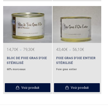
Plage
Plage
14,70
€
79,30
€
43,40
€
56,10
€
–
–
de
de
prix :
prix :
14,70€
43,40€
BLOC DE FOIE GRAS D’OIE
FOIE GRAS D’OIE ENTIER
à
à
79,30€
56,10€
STÉRILISÉ
STÉRILISÉ
60% morceaux
Foie gras entier
Voir produit
Voir produit